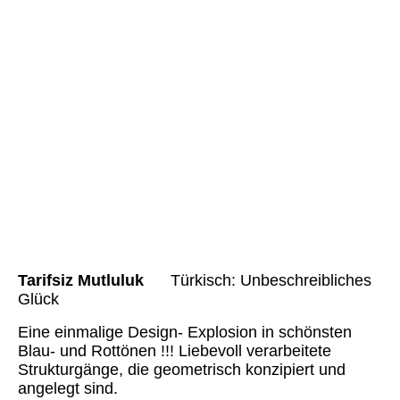
Tarifsiz Mutluluk (4)
Tarifsiz Mutluluk (6)
Tarifsiz Mutluluk (7)
Tarifsiz Mutluluk (7a)
Tarifsiz Mutluluk (7b)
Tarifsiz Mutluluk (7c)
Tarifsiz Mutluluk (8)
Tarifsiz Mutluluk (9)
Tarifsiz Mutluluk (10)
Tarifsiz Mutluluk
Türkisch: Unbeschreibliches
Glück
Eine einmalige Design- Explosion in schönsten
Blau- und Rottönen !!! Liebevoll verarbeitete
Strukturgänge, die geometrisch konzipiert und
angelegt sind.