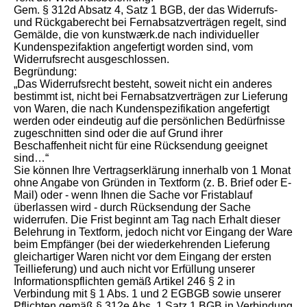
Gem. § 312d Absatz 4, Satz 1 BGB, der das Widerrufs-
und Rückgaberecht bei Fernabsatzverträgen regelt, sind
Gemälde, die von kunstwærk.de nach individueller
Kundenspezifaktion angefertigt worden sind, vom
Widerrufsrecht ausgeschlossen.
Begründung:
„Das Widerrufsrecht besteht, soweit nicht ein anderes
bestimmt ist, nicht bei Fernabsatzverträgen zur Lieferung
von Waren, die nach Kundenspezifikation angefertigt
werden oder eindeutig auf die persönlichen Bedürfnisse
zugeschnitten sind oder die auf Grund ihrer
Beschaffenheit nicht für eine Rücksendung geeignet
sind…“
Sie können Ihre Vertragserklärung innerhalb von 1 Monat
ohne Angabe von Gründen in Textform (z. B. Brief oder E-
Mail) oder - wenn Ihnen die Sache vor Fristablauf
überlassen wird - durch Rücksendung der Sache
widerrufen. Die Frist beginnt am Tag nach Erhalt dieser
Belehrung in Textform, jedoch nicht vor Eingang der Ware
beim Empfänger (bei der wiederkehrenden Lieferung
gleichartiger Waren nicht vor dem Eingang der ersten
Teillieferung) und auch nicht vor Erfüllung unserer
Informationspflichten gemäß Artikel 246 § 2 in
Verbindung mit § 1 Abs. 1 und 2 EGBGB sowie unserer
Pflichten gemäß § 312e Abs. 1 Satz 1 BGB in Verbindung