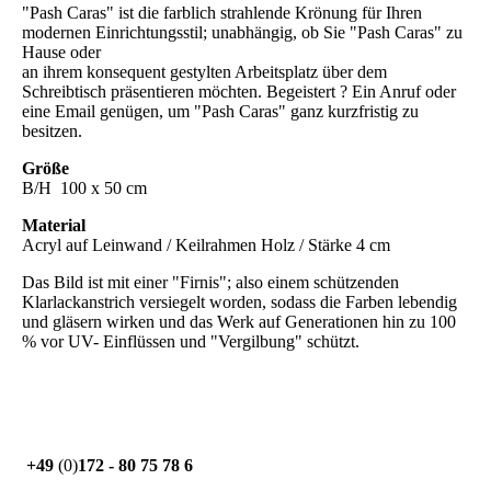
"Pash Caras" ist die farblich strahlende Krönung für Ihren
modernen Einrichtungsstil; unabhängig, ob Sie "Pash Caras" zu
Hause oder
an ihrem konsequent gestylten Arbeitsplatz über dem
Schreibtisch präsentieren möchten. Begeistert ? Ein Anruf oder
eine Email genügen, um "Pash Caras" ganz kurzfristig zu
besitzen.
Größe
B/H 100 x 50 cm
Material
Acryl auf Leinwand / Keilrahmen Holz / Stärke 4 cm
Das Bild ist mit einer "Firnis"; also einem schützenden
Klarlackanstrich versiegelt worden, sodass die Farben lebendig
und gläsern wirken und das Werk auf Generationen hin zu 100
% vor UV- Einflüssen und "Vergilbung" schützt.
+49
(0)
172 - 80 75 78 6