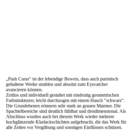
Pash Caras (7)
Pash Caras (7a)
Pash Caras (7b)
Pash Caras (7c)
Pash Caras (8)
Pash Caras (9)
Pash Caras (10)
„Pash Caras“ ist der lebendige Beweis, dass auch puristisch
gehaltene Werke strahlen und absolut zum Eyecatcher
avancieren können.
Zeitlos und individuell gestaltet mit eindeutig geometrischen
Farbstrukturen; leicht durchzogen mit einem Hauch "schwarz".
Die Grundebenen erinnern sehr stark an grauen Marmor. Die
Spachtelbereiche sind deutlich fühlbar und dreidimensional. Als
Abschluss wurden auch bei diesem Werk wieder mehrere
hochglänzende Klarlackschichten aufgebracht, die das Werk für
alle Zeiten vor Vergilbung und sonstigen Einflüssen schützen.