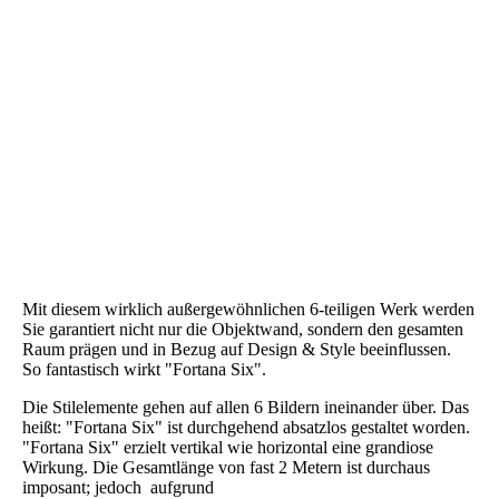
Fortana Six (7b)
Fortana Six (7c)
Fortana Six (8)
Fortana Six (9)
Fortana Six (10)
Mit diesem wirklich außergewöhnlichen 6-teiligen Werk werden
Sie garantiert nicht nur die Objektwand, sondern den gesamten
Raum prägen und in Bezug auf Design & Style beeinflussen.
So fantastisch wirkt "Fortana Six".
Die Stilelemente gehen auf allen 6 Bildern ineinander über. Das
heißt: "Fortana Six" ist durchgehend absatzlos gestaltet worden.
"Fortana Six" erzielt vertikal wie horizontal eine grandiose
Wirkung. Die Gesamtlänge von fast 2 Metern ist durchaus
imposant; jedoch aufgrund